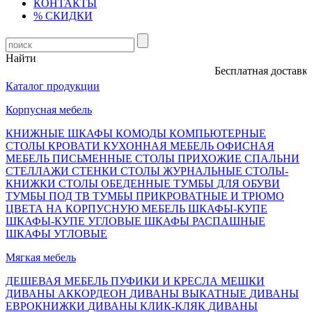
КОНТАКТЫ
% СКИДКИ
Найти
Бесплатная доставка, 
Каталог продукции
Корпусная мебель
КНИЖНЫЕ ШКАФЫ
КОМОДЫ
КОМПЬЮТЕРНЫЕ
СТОЛЫ
КРОВАТИ
КУХОННАЯ МЕБЕЛЬ
ОФИСНАЯ
МЕБЕЛЬ
ПИСЬМЕННЫЕ СТОЛЫ
ПРИХОЖИЕ
СПАЛЬНИ
СТЕЛЛАЖИ
СТЕНКИ
СТОЛЫ ЖУРНАЛЬНЫЕ
СТОЛЫ-
КНИЖКИ
СТОЛЫ ОБЕДЕННЫЕ
ТУМБЫ ДЛЯ ОБУВИ
ТУМБЫ ПОД ТВ
ТУМБЫ ПРИКРОВАТНЫЕ И ТРЮМО
ЦВЕТА НА КОРПУСНУЮ МЕБЕЛЬ
ШКАФЫ-КУПЕ
ШКАФЫ-КУПЕ УГЛОВЫЕ
ШКАФЫ РАСПАШНЫЕ
ШКАФЫ УГЛОВЫЕ
Мягкая мебель
ДЕШЕВАЯ МЕБЕЛЬ
ПУФИКИ И КРЕСЛА МЕШКИ
ДИВАНЫ АККОРДЕОН
ДИВАНЫ ВЫКАТНЫЕ
ДИВАНЫ
ЕВРОКНИЖКИ
ДИВАНЫ КЛИК-КЛЯК
ДИВАНЫ