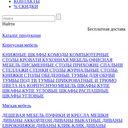
КОНТАКТЫ
% СКИДКИ
Найти
Бесплатная доставка, о
Каталог продукции
Корпусная мебель
КНИЖНЫЕ ШКАФЫ
КОМОДЫ
КОМПЬЮТЕРНЫЕ
СТОЛЫ
КРОВАТИ
КУХОННАЯ МЕБЕЛЬ
ОФИСНАЯ
МЕБЕЛЬ
ПИСЬМЕННЫЕ СТОЛЫ
ПРИХОЖИЕ
СПАЛЬНИ
СТЕЛЛАЖИ
СТЕНКИ
СТОЛЫ ЖУРНАЛЬНЫЕ
СТОЛЫ-
КНИЖКИ
СТОЛЫ ОБЕДЕННЫЕ
ТУМБЫ ДЛЯ ОБУВИ
ТУМБЫ ПОД ТВ
ТУМБЫ ПРИКРОВАТНЫЕ И ТРЮМО
ЦВЕТА НА КОРПУСНУЮ МЕБЕЛЬ
ШКАФЫ-КУПЕ
ШКАФЫ-КУПЕ УГЛОВЫЕ
ШКАФЫ РАСПАШНЫЕ
ШКАФЫ УГЛОВЫЕ
Мягкая мебель
ДЕШЕВАЯ МЕБЕЛЬ
ПУФИКИ И КРЕСЛА МЕШКИ
ДИВАНЫ АККОРДЕОН
ДИВАНЫ ВЫКАТНЫЕ
ДИВАНЫ
ЕВРОКНИЖКИ
ДИВАНЫ КЛИК-КЛЯК
ДИВАНЫ