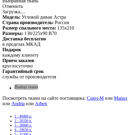
Выбранная ткань
Отменить
Загрузка....
Модель:
Угловой диван Астра
Страна производитель:
Россия
Размер спального места:
135х210
Размеры:
138/225х90 В70
Доставка бесплатно
в пределах МКАД
Подарок
каждому клиенту
Прием заказов
круглосуточно
Гарантийный срок
службы от производителя
Выбор ткани
Посмотреть ткани на сайте поставщика:
Союз-М
или
Марал
или
Andria
или
Arben
1 - 49400 р.
2 - 26350 р.
3 - 28000 р.
4 - 29650 р.
5 - 31300 р.