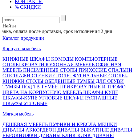
КОНТАКТЫ
% СКИДКИ
Найти
вка, оплата после доставки, срок исполнения 2 дня
Каталог продукции
Корпусная мебель
КНИЖНЫЕ ШКАФЫ
КОМОДЫ
КОМПЬЮТЕРНЫЕ
СТОЛЫ
КРОВАТИ
КУХОННАЯ МЕБЕЛЬ
ОФИСНАЯ
МЕБЕЛЬ
ПИСЬМЕННЫЕ СТОЛЫ
ПРИХОЖИЕ
СПАЛЬНИ
СТЕЛЛАЖИ
СТЕНКИ
СТОЛЫ ЖУРНАЛЬНЫЕ
СТОЛЫ-
КНИЖКИ
СТОЛЫ ОБЕДЕННЫЕ
ТУМБЫ ДЛЯ ОБУВИ
ТУМБЫ ПОД ТВ
ТУМБЫ ПРИКРОВАТНЫЕ И ТРЮМО
ЦВЕТА НА КОРПУСНУЮ МЕБЕЛЬ
ШКАФЫ-КУПЕ
ШКАФЫ-КУПЕ УГЛОВЫЕ
ШКАФЫ РАСПАШНЫЕ
ШКАФЫ УГЛОВЫЕ
Мягкая мебель
ДЕШЕВАЯ МЕБЕЛЬ
ПУФИКИ И КРЕСЛА МЕШКИ
ДИВАНЫ АККОРДЕОН
ДИВАНЫ ВЫКАТНЫЕ
ДИВАНЫ
ЕВРОКНИЖКИ
ДИВАНЫ КЛИК-КЛЯК
ДИВАНЫ