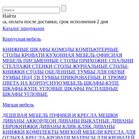
Найти
, оплата после доставки, срок исполнения 2 дня
Каталог продукции
Корпусная мебель
КНИЖНЫЕ ШКАФЫ
КОМОДЫ
КОМПЬЮТЕРНЫЕ
СТОЛЫ
КРОВАТИ
КУХОННАЯ МЕБЕЛЬ
ОФИСНАЯ
МЕБЕЛЬ
ПИСЬМЕННЫЕ СТОЛЫ
ПРИХОЖИЕ
СПАЛЬНИ
СТЕЛЛАЖИ
СТЕНКИ
СТОЛЫ ЖУРНАЛЬНЫЕ
СТОЛЫ-
КНИЖКИ
СТОЛЫ ОБЕДЕННЫЕ
ТУМБЫ ДЛЯ ОБУВИ
ТУМБЫ ПОД ТВ
ТУМБЫ ПРИКРОВАТНЫЕ И ТРЮМО
ЦВЕТА НА КОРПУСНУЮ МЕБЕЛЬ
ШКАФЫ-КУПЕ
ШКАФЫ-КУПЕ УГЛОВЫЕ
ШКАФЫ РАСПАШНЫЕ
ШКАФЫ УГЛОВЫЕ
Мягкая мебель
ДЕШЕВАЯ МЕБЕЛЬ
ПУФИКИ И КРЕСЛА МЕШКИ
ДИВАНЫ АККОРДЕОН
ДИВАНЫ ВЫКАТНЫЕ
ДИВАНЫ
ЕВРОКНИЖКИ
ДИВАНЫ КЛИК-КЛЯК
ДИВАНЫ
КНИЖКИ
КОМПЛЕКТЫ МЯГКОЙ МЕБЕЛИ
КРЕСЛА ДЛЯ
ОТДЫХА
КРЕСЛА-КРОВАТИ
МАТРАСЫ ДЛЯ КРОВАТЕЙ