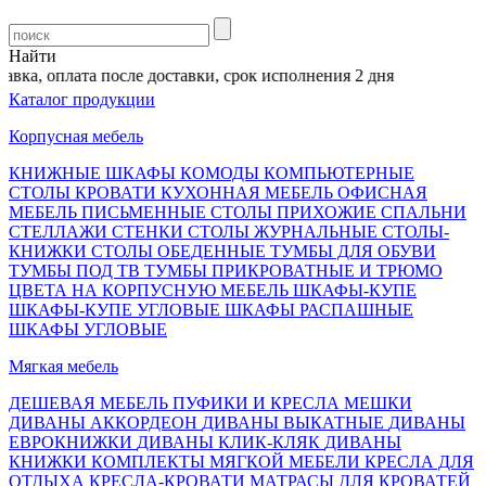
Найти
ка, оплата после доставки, срок исполнения 2 дня
Каталог продукции
Корпусная мебель
КНИЖНЫЕ ШКАФЫ
КОМОДЫ
КОМПЬЮТЕРНЫЕ
СТОЛЫ
КРОВАТИ
КУХОННАЯ МЕБЕЛЬ
ОФИСНАЯ
МЕБЕЛЬ
ПИСЬМЕННЫЕ СТОЛЫ
ПРИХОЖИЕ
СПАЛЬНИ
СТЕЛЛАЖИ
СТЕНКИ
СТОЛЫ ЖУРНАЛЬНЫЕ
СТОЛЫ-
КНИЖКИ
СТОЛЫ ОБЕДЕННЫЕ
ТУМБЫ ДЛЯ ОБУВИ
ТУМБЫ ПОД ТВ
ТУМБЫ ПРИКРОВАТНЫЕ И ТРЮМО
ЦВЕТА НА КОРПУСНУЮ МЕБЕЛЬ
ШКАФЫ-КУПЕ
ШКАФЫ-КУПЕ УГЛОВЫЕ
ШКАФЫ РАСПАШНЫЕ
ШКАФЫ УГЛОВЫЕ
Мягкая мебель
ДЕШЕВАЯ МЕБЕЛЬ
ПУФИКИ И КРЕСЛА МЕШКИ
ДИВАНЫ АККОРДЕОН
ДИВАНЫ ВЫКАТНЫЕ
ДИВАНЫ
ЕВРОКНИЖКИ
ДИВАНЫ КЛИК-КЛЯК
ДИВАНЫ
КНИЖКИ
КОМПЛЕКТЫ МЯГКОЙ МЕБЕЛИ
КРЕСЛА ДЛЯ
ОТДЫХА
КРЕСЛА-КРОВАТИ
МАТРАСЫ ДЛЯ КРОВАТЕЙ