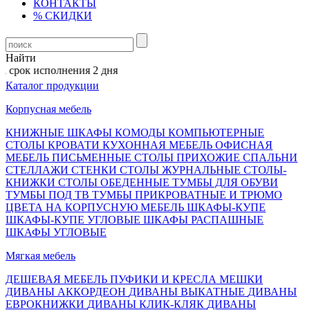
КОНТАКТЫ
% СКИДКИ
Найти
 срок исполнения 2 дня
Каталог продукции
Корпусная мебель
КНИЖНЫЕ ШКАФЫ
КОМОДЫ
КОМПЬЮТЕРНЫЕ
СТОЛЫ
КРОВАТИ
КУХОННАЯ МЕБЕЛЬ
ОФИСНАЯ
МЕБЕЛЬ
ПИСЬМЕННЫЕ СТОЛЫ
ПРИХОЖИЕ
СПАЛЬНИ
СТЕЛЛАЖИ
СТЕНКИ
СТОЛЫ ЖУРНАЛЬНЫЕ
СТОЛЫ-
КНИЖКИ
СТОЛЫ ОБЕДЕННЫЕ
ТУМБЫ ДЛЯ ОБУВИ
ТУМБЫ ПОД ТВ
ТУМБЫ ПРИКРОВАТНЫЕ И ТРЮМО
ЦВЕТА НА КОРПУСНУЮ МЕБЕЛЬ
ШКАФЫ-КУПЕ
ШКАФЫ-КУПЕ УГЛОВЫЕ
ШКАФЫ РАСПАШНЫЕ
ШКАФЫ УГЛОВЫЕ
Мягкая мебель
ДЕШЕВАЯ МЕБЕЛЬ
ПУФИКИ И КРЕСЛА МЕШКИ
ДИВАНЫ АККОРДЕОН
ДИВАНЫ ВЫКАТНЫЕ
ДИВАНЫ
ЕВРОКНИЖКИ
ДИВАНЫ КЛИК-КЛЯК
ДИВАНЫ