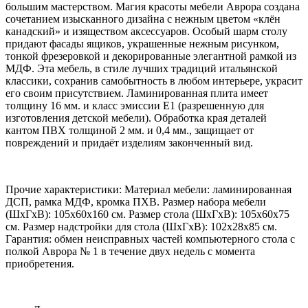
большим мастерством. Магия красоты мебели Аврора создана
сочетанием изысканного дизайна с нежным цветом «клён
канадский» и изяществом аксессуаров. Особый шарм столу
придают фасады ящиков, украшенные нежным рисунком,
тонкой фрезеровкой и декорированные элегантной рамкой из
МДФ. Эта мебель, в стиле лучших традиций итальянской
классики, сохранив самобытность в любом интерьере, украсит
его своим присутствием. Ламинированная плита имеет
толщину 16 мм. и класс эмиссии Е1 (разрешенную для
изготовления детской мебели). Обработка края деталей
кантом ПВХ толщиной 2 мм. и 0,4 мм., защищает от
повреждений и придаёт изделиям законченный вид.
Прочие характеристики: Материал мебели: ламинированная
ДСП, рамка МДФ, кромка ПХВ. Размер набора мебели
(ШхГхВ): 105х60х160 см. Размер стола (ШхГхВ): 105х60х75
см. Размер надстройки для стола (ШхГхВ): 102х28х85 см.
Гарантия: обмен неисправных частей компьютерного стола с
полкой Аврора № 1 в течение двух недель с момента
приобретения.