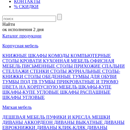
КОНТАКТЫ
% СКИДКИ
Найти
ок исполнения 2 дня
Каталог продукции
Корпусная мебель
КНИЖНЫЕ ШКАФЫ
КОМОДЫ
КОМПЬЮТЕРНЫЕ
СТОЛЫ
КРОВАТИ
КУХОННАЯ МЕБЕЛЬ
ОФИСНАЯ
МЕБЕЛЬ
ПИСЬМЕННЫЕ СТОЛЫ
ПРИХОЖИЕ
СПАЛЬНИ
СТЕЛЛАЖИ
СТЕНКИ
СТОЛЫ ЖУРНАЛЬНЫЕ
СТОЛЫ-
КНИЖКИ
СТОЛЫ ОБЕДЕННЫЕ
ТУМБЫ ДЛЯ ОБУВИ
ТУМБЫ ПОД ТВ
ТУМБЫ ПРИКРОВАТНЫЕ И ТРЮМО
ЦВЕТА НА КОРПУСНУЮ МЕБЕЛЬ
ШКАФЫ-КУПЕ
ШКАФЫ-КУПЕ УГЛОВЫЕ
ШКАФЫ РАСПАШНЫЕ
ШКАФЫ УГЛОВЫЕ
Мягкая мебель
ДЕШЕВАЯ МЕБЕЛЬ
ПУФИКИ И КРЕСЛА МЕШКИ
ДИВАНЫ АККОРДЕОН
ДИВАНЫ ВЫКАТНЫЕ
ДИВАНЫ
ЕВРОКНИЖКИ
ДИВАНЫ КЛИК-КЛЯК
ДИВАНЫ