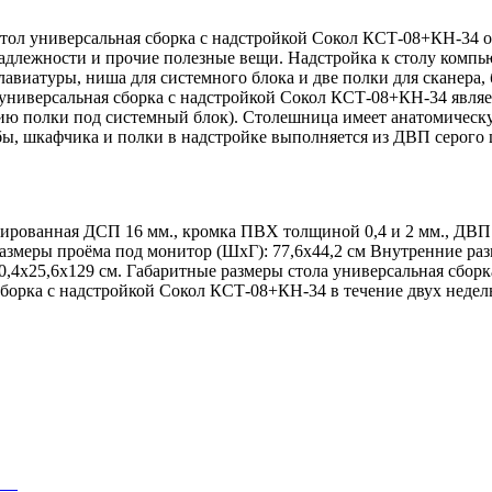
й стол универсальная сборка с надстройкой Сокол КСТ-08+КН-3
надлежности и прочие полезные вещи. Надстройка к столу ком
авиатуры, ниша для системного блока и две полки для сканера, 
 универсальная сборка с надстройкой Сокол КСТ-08+КН-34 являе
нию полки под системный блок). Столешница имеет анатомическ
бы, шкафчика и полки в надстройке выполняется из ДВП серого ц
нированная ДСП 16 мм., кромка ПВХ толщиной 0,4 и 2 мм., ДВП
. Размеры проёма под монитор (ШхГ): 77,6х44,2 см Внутренние ра
70,4х25,6х129 см. Габаритные размеры стола универсальная сбо
сборка с надстройкой Сокол КСТ-08+КН-34 в течение двух недел