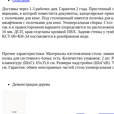
Описание
Доставка через 1-3 рабочих дня. Гарантия 2 года. Пристенны
ящиками, в которой поместятся документы, канцелярские при
с полочками для книг. Под столешницей имеется полочка для кл
шкафчиком с полочками для книг. Универсальная сборка. Стол
так и в правостороннем варианте (определяется по расположе
16 мм. ДСП, края отделаны кромкой ПВХ. Задняя стенка у тум
КСТ-08+КН-34 поставляется в разобранном виде.
Прочие характеристики: Материалы изготовления стола: лами
полка для системного блока: есть. Количество упаковок: 2 шт
клавиатуру (ШхГ): 65х35,6 см. Размеры надстройки (ШхГхВ): 
см. Гарантия: обмен неисправных частей стола универсальная 
Демонстрация дерева