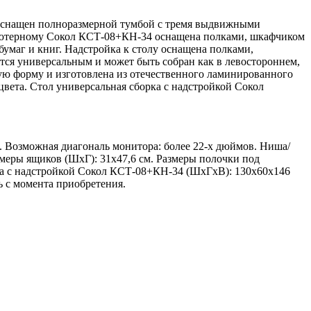
4 оснащен полноразмерной тумбой с тремя выдвижными
пьютерному Сокол КСТ-08+КН-34 оснащена полками, шкафчиком
бумаг и книг. Надстройка к столу оснащена полками,
тся универсальным и может быть собран как в левостороннем,
ую форму и изготовлена из отечественного ламинированного
вета. Стол универсальная сборка с надстройкой Сокол
. Возможная диагональ монитора: более 22-х дюймов. Ниша/
змеры ящиков (ШхГ): 31х47,6 см. Размеры полочки под
рка с надстройкой Сокол КСТ-08+КН-34 (ШхГхВ): 130х60х146
ь с момента приобретения.