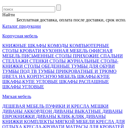
Найти
Бесплатная доставка, оплата после доставки, срок исполне
Каталог продукции
Корпусная мебель
КНИЖНЫЕ ШКАФЫ
КОМОДЫ
КОМПЬЮТЕРНЫЕ
СТОЛЫ
КРОВАТИ
КУХОННАЯ МЕБЕЛЬ
ОФИСНАЯ
МЕБЕЛЬ
ПИСЬМЕННЫЕ СТОЛЫ
ПРИХОЖИЕ
СПАЛЬНИ
СТЕЛЛАЖИ
СТЕНКИ
СТОЛЫ ЖУРНАЛЬНЫЕ
СТОЛЫ-
КНИЖКИ
СТОЛЫ ОБЕДЕННЫЕ
ТУМБЫ ДЛЯ ОБУВИ
ТУМБЫ ПОД ТВ
ТУМБЫ ПРИКРОВАТНЫЕ И ТРЮМО
ЦВЕТА НА КОРПУСНУЮ МЕБЕЛЬ
ШКАФЫ-КУПЕ
ШКАФЫ-КУПЕ УГЛОВЫЕ
ШКАФЫ РАСПАШНЫЕ
ШКАФЫ УГЛОВЫЕ
Мягкая мебель
ДЕШЕВАЯ МЕБЕЛЬ
ПУФИКИ И КРЕСЛА МЕШКИ
ДИВАНЫ АККОРДЕОН
ДИВАНЫ ВЫКАТНЫЕ
ДИВАНЫ
ЕВРОКНИЖКИ
ДИВАНЫ КЛИК-КЛЯК
ДИВАНЫ
КНИЖКИ
КОМПЛЕКТЫ МЯГКОЙ МЕБЕЛИ
КРЕСЛА ДЛЯ
ОТДЫХА
КРЕСЛА-КРОВАТИ
МАТРАСЫ ДЛЯ КРОВАТЕЙ