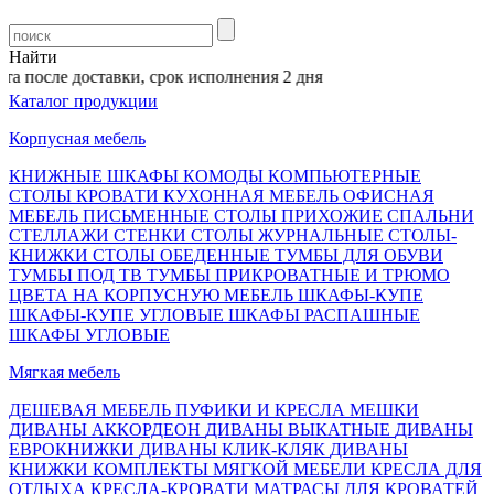
Найти
а после доставки, срок исполнения 2 дня
Каталог продукции
Корпусная мебель
КНИЖНЫЕ ШКАФЫ
КОМОДЫ
КОМПЬЮТЕРНЫЕ
СТОЛЫ
КРОВАТИ
КУХОННАЯ МЕБЕЛЬ
ОФИСНАЯ
МЕБЕЛЬ
ПИСЬМЕННЫЕ СТОЛЫ
ПРИХОЖИЕ
СПАЛЬНИ
СТЕЛЛАЖИ
СТЕНКИ
СТОЛЫ ЖУРНАЛЬНЫЕ
СТОЛЫ-
КНИЖКИ
СТОЛЫ ОБЕДЕННЫЕ
ТУМБЫ ДЛЯ ОБУВИ
ТУМБЫ ПОД ТВ
ТУМБЫ ПРИКРОВАТНЫЕ И ТРЮМО
ЦВЕТА НА КОРПУСНУЮ МЕБЕЛЬ
ШКАФЫ-КУПЕ
ШКАФЫ-КУПЕ УГЛОВЫЕ
ШКАФЫ РАСПАШНЫЕ
ШКАФЫ УГЛОВЫЕ
Мягкая мебель
ДЕШЕВАЯ МЕБЕЛЬ
ПУФИКИ И КРЕСЛА МЕШКИ
ДИВАНЫ АККОРДЕОН
ДИВАНЫ ВЫКАТНЫЕ
ДИВАНЫ
ЕВРОКНИЖКИ
ДИВАНЫ КЛИК-КЛЯК
ДИВАНЫ
КНИЖКИ
КОМПЛЕКТЫ МЯГКОЙ МЕБЕЛИ
КРЕСЛА ДЛЯ
ОТДЫХА
КРЕСЛА-КРОВАТИ
МАТРАСЫ ДЛЯ КРОВАТЕЙ