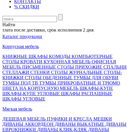
КОНТАКТЫ
% СКИДКИ
Найти
лата после доставки, срок исполнения 2 дня
Каталог продукции
Корпусная мебель
КНИЖНЫЕ ШКАФЫ
КОМОДЫ
КОМПЬЮТЕРНЫЕ
СТОЛЫ
КРОВАТИ
КУХОННАЯ МЕБЕЛЬ
ОФИСНАЯ
МЕБЕЛЬ
ПИСЬМЕННЫЕ СТОЛЫ
ПРИХОЖИЕ
СПАЛЬНИ
СТЕЛЛАЖИ
СТЕНКИ
СТОЛЫ ЖУРНАЛЬНЫЕ
СТОЛЫ-
КНИЖКИ
СТОЛЫ ОБЕДЕННЫЕ
ТУМБЫ ДЛЯ ОБУВИ
ТУМБЫ ПОД ТВ
ТУМБЫ ПРИКРОВАТНЫЕ И ТРЮМО
ЦВЕТА НА КОРПУСНУЮ МЕБЕЛЬ
ШКАФЫ-КУПЕ
ШКАФЫ-КУПЕ УГЛОВЫЕ
ШКАФЫ РАСПАШНЫЕ
ШКАФЫ УГЛОВЫЕ
Мягкая мебель
ДЕШЕВАЯ МЕБЕЛЬ
ПУФИКИ И КРЕСЛА МЕШКИ
ДИВАНЫ АККОРДЕОН
ДИВАНЫ ВЫКАТНЫЕ
ДИВАНЫ
ЕВРОКНИЖКИ
ДИВАНЫ КЛИК-КЛЯК
ДИВАНЫ