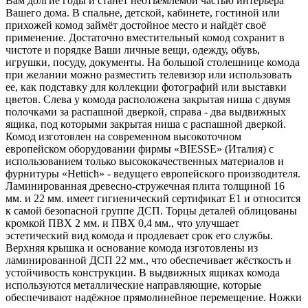
Вам долгие годы и станет неотъемлемой частью интерьера
Вашего дома. В спальне, детской, кабинете, гостиной или
прихожей комод займёт достойное место и найдёт своё
применение. Достаточно вместительный комод сохранит в
чистоте и порядке Ваши личные вещи, одежду, обувь,
игрушки, посуду, документы. На большой столешнице комода
при желании можно разместить телевизор или использовать
ее, как подставку для коллекции фотографий или выставки
цветов. Слева у комода расположена закрытая ниша с двумя
полочками за распашной дверкой, справа - два выдвижных
ящика, под которыми закрытая ниша с распашной дверкой.
Комод изготовлен на современном высокоточном
европейском оборудовании фирмы «BIESSE» (Италия) с
использованием только высококачественных материалов и
фурнитуры «Hettich» - ведущего европейского производителя.
Ламинированная древесно-стружечная плита толщиной 16
мм. и 22 мм. имеет гигиенический сертификат Е1 и относится
к самой безопасной группе ДСП. Торцы деталей облицованы
кромкой ПВХ 2 мм. и ПВХ 0,4 мм., что улучшает
эстетический вид комода и продлевает срок его службы.
Верхняя крышка и основание комода изготовлены из
ламинированной ДСП 22 мм., что обеспечивает жёсткость и
устойчивость конструкции. В выдвижных ящиках комода
используются металлические направляющие, которые
обеспечивают надёжное прямолинейное перемещение. Ножки