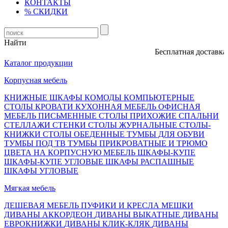
КОНТАКТЫ
% СКИДКИ
Найти
Бесплатная доставка, оп
Каталог продукции
Корпусная мебель
КНИЖНЫЕ ШКАФЫ
КОМОДЫ
КОМПЬЮТЕРНЫЕ
СТОЛЫ
КРОВАТИ
КУХОННАЯ МЕБЕЛЬ
ОФИСНАЯ
МЕБЕЛЬ
ПИСЬМЕННЫЕ СТОЛЫ
ПРИХОЖИЕ
СПАЛЬНИ
СТЕЛЛАЖИ
СТЕНКИ
СТОЛЫ ЖУРНАЛЬНЫЕ
СТОЛЫ-
КНИЖКИ
СТОЛЫ ОБЕДЕННЫЕ
ТУМБЫ ДЛЯ ОБУВИ
ТУМБЫ ПОД ТВ
ТУМБЫ ПРИКРОВАТНЫЕ И ТРЮМО
ЦВЕТА НА КОРПУСНУЮ МЕБЕЛЬ
ШКАФЫ-КУПЕ
ШКАФЫ-КУПЕ УГЛОВЫЕ
ШКАФЫ РАСПАШНЫЕ
ШКАФЫ УГЛОВЫЕ
Мягкая мебель
ДЕШЕВАЯ МЕБЕЛЬ
ПУФИКИ И КРЕСЛА МЕШКИ
ДИВАНЫ АККОРДЕОН
ДИВАНЫ ВЫКАТНЫЕ
ДИВАНЫ
ЕВРОКНИЖКИ
ДИВАНЫ КЛИК-КЛЯК
ДИВАНЫ