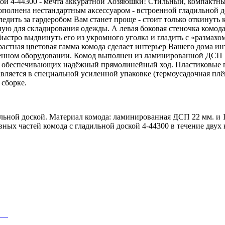
доской 4-44300 - мечта аккуратной Хозяюшки! Стильный, компа
ополнена нестандартным аксессуаром - встроенной гладильной 
ледить за гардеробом Вам станет проще - стоит только откинуть
ую для складирования одежды. А левая боковая стеночка комода
быстро выдвинуть его из укромного уголка и гладить с «размах
астная цветовая гамма комода сделает интерьер Вашего дома и
менном оборудовании. Комод выполнен из ламинированной ДСП 1
, обеспечивающих надёжный прямолинейный ход. Пластиковые п
вляется в специальной усиленной упаковке (термоусадочная плён
 сборке.
льной доской. Материал комода: ламинированная ДСП 22 мм. и 1
вных частей комода с гладильной доской 4-44300 в течение двух