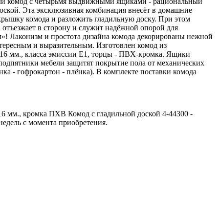
ктный комод с четырьмя выдвижными ящиками - рациональный
доской. Эта эксклюзивная комбинация внесёт в домашние
 крышку комода и разложить гладильную доску. При этом
 отъезжает в сторону и служит надёжной опорой для
ом»! Лаконизм и простота дизайна комода декорированы нежной
нтересным и выразительным. Изготовлен комод из
6 мм., класса эмиссии Е1, торцы - ПВХ-кромка. Ящики
одпятники мебели защитят покрытие пола от механических
ка - гофрокартон - плёнка). В комплекте поставки комода
6 мм., кромка ПХВ Комод с гладильной доской 4-44300 -
 недель с момента приобретения.