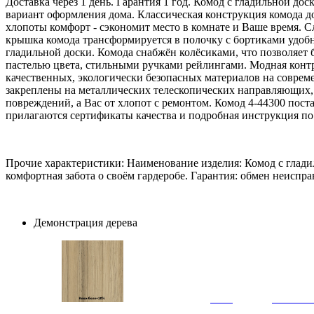
Доставка через 1 день. Гарантия 1 год. Комод с гладильной 
вариант оформления дома. Классическая конструкция комода д
хлопоты комфорт - сэкономит место в комнате и Ваше время. С
крышка комода трансформируется в полочку с бортиками удобн
гладильной доски. Комода снабжён колёсиками, что позволяет 
пастелью цвета, стильными ручками рейлингами. Модная контр
качественных, экологически безопасных материалов на совре
закреплены на металлических телескопических направляющих
повреждений, а Вас от хлопот с ремонтом. Комод 4-44300 поста
прилагаются сертификаты качества и подробная инструкция по
Прочие характеристики: Наименование изделия: Комод с глади
комфортная забота о своём гардеробе. Гарантия: обмен неиспра
Демонстрация дерева