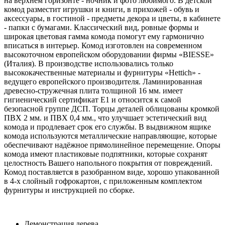
на верхнем горизонте - ночник и фото любимого. В детской
комод разместит игрушки и книги, в прихожей - обувь и
аксессуары, в гостиной - предметы декора и цветы, в кабинете
- папки с бумагами. Классический вид, ровные формы и
широкая цветовая гамма комода помогут ему гармонично
вписаться в интерьер. Комод изготовлен на современном
высокоточном европейском оборудовании фирмы «BIESSE»
(Италия). В производстве использовались только
высококачественные материалы и фурнитуры «Hettich» -
ведущего европейского производителя. Ламинированная
древесно-стружечная плита толщиной 16 мм. имеет
гигиенический сертификат Е1 и относится к самой
безопасной группе ДСП. Торцы деталей облицованы кромкой
ПВХ 2 мм. и ПВХ 0,4 мм., что улучшает эстетический вид
комода и продлевает срок его службы. В выдвижном ящике
комода используются металлические направляющие, которые
обеспечивают надёжное прямолинейное перемещение. Опоры
комода имеют пластиковые подпятники, которые сохранят
целостность Вашего напольного покрытия от повреждений.
Комод поставляется в разобранном виде, хорошо упакованной
в 4-х слойный гофрокартон, с приложенным комплектом
фурнитуры и инструкцией по сборке.
Демонстрация дерева