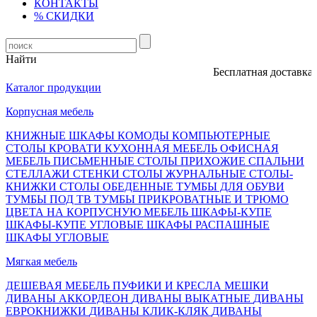
КОНТАКТЫ
% СКИДКИ
Найти
Бесплатная доставка, о
Каталог продукции
Корпусная мебель
КНИЖНЫЕ ШКАФЫ
КОМОДЫ
КОМПЬЮТЕРНЫЕ
СТОЛЫ
КРОВАТИ
КУХОННАЯ МЕБЕЛЬ
ОФИСНАЯ
МЕБЕЛЬ
ПИСЬМЕННЫЕ СТОЛЫ
ПРИХОЖИЕ
СПАЛЬНИ
СТЕЛЛАЖИ
СТЕНКИ
СТОЛЫ ЖУРНАЛЬНЫЕ
СТОЛЫ-
КНИЖКИ
СТОЛЫ ОБЕДЕННЫЕ
ТУМБЫ ДЛЯ ОБУВИ
ТУМБЫ ПОД ТВ
ТУМБЫ ПРИКРОВАТНЫЕ И ТРЮМО
ЦВЕТА НА КОРПУСНУЮ МЕБЕЛЬ
ШКАФЫ-КУПЕ
ШКАФЫ-КУПЕ УГЛОВЫЕ
ШКАФЫ РАСПАШНЫЕ
ШКАФЫ УГЛОВЫЕ
Мягкая мебель
ДЕШЕВАЯ МЕБЕЛЬ
ПУФИКИ И КРЕСЛА МЕШКИ
ДИВАНЫ АККОРДЕОН
ДИВАНЫ ВЫКАТНЫЕ
ДИВАНЫ
ЕВРОКНИЖКИ
ДИВАНЫ КЛИК-КЛЯК
ДИВАНЫ