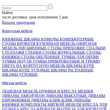
Найти
осле доставки, срок исполнения 2 дня
Каталог продукции
Корпусная мебель
КНИЖНЫЕ ШКАФЫ
КОМОДЫ
КОМПЬЮТЕРНЫЕ
СТОЛЫ
КРОВАТИ
КУХОННАЯ МЕБЕЛЬ
ОФИСНАЯ
МЕБЕЛЬ
ПИСЬМЕННЫЕ СТОЛЫ
ПРИХОЖИЕ
СПАЛЬНИ
СТЕЛЛАЖИ
СТЕНКИ
СТОЛЫ ЖУРНАЛЬНЫЕ
СТОЛЫ-
КНИЖКИ
СТОЛЫ ОБЕДЕННЫЕ
ТУМБЫ ДЛЯ ОБУВИ
ТУМБЫ ПОД ТВ
ТУМБЫ ПРИКРОВАТНЫЕ И ТРЮМО
ЦВЕТА НА КОРПУСНУЮ МЕБЕЛЬ
ШКАФЫ-КУПЕ
ШКАФЫ-КУПЕ УГЛОВЫЕ
ШКАФЫ РАСПАШНЫЕ
ШКАФЫ УГЛОВЫЕ
Мягкая мебель
ДЕШЕВАЯ МЕБЕЛЬ
ПУФИКИ И КРЕСЛА МЕШКИ
ДИВАНЫ АККОРДЕОН
ДИВАНЫ ВЫКАТНЫЕ
ДИВАНЫ
ЕВРОКНИЖКИ
ДИВАНЫ КЛИК-КЛЯК
ДИВАНЫ
КНИЖКИ
КОМПЛЕКТЫ МЯГКОЙ МЕБЕЛИ
КРЕСЛА ДЛЯ
ОТДЫХА
КРЕСЛА-КРОВАТИ
МАТРАСЫ ДЛЯ КРОВАТЕЙ