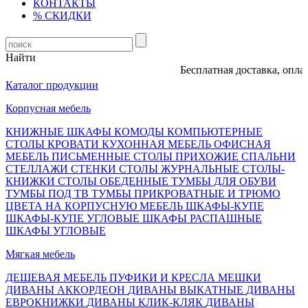
КОНТАКТЫ
% СКИДКИ
Найти
Бесплатная доставка, оплата п
Каталог продукции
Корпусная мебель
КНИЖНЫЕ ШКАФЫ
КОМОДЫ
КОМПЬЮТЕРНЫЕ
СТОЛЫ
КРОВАТИ
КУХОННАЯ МЕБЕЛЬ
ОФИСНАЯ
МЕБЕЛЬ
ПИСЬМЕННЫЕ СТОЛЫ
ПРИХОЖИЕ
СПАЛЬНИ
СТЕЛЛАЖИ
СТЕНКИ
СТОЛЫ ЖУРНАЛЬНЫЕ
СТОЛЫ-
КНИЖКИ
СТОЛЫ ОБЕДЕННЫЕ
ТУМБЫ ДЛЯ ОБУВИ
ТУМБЫ ПОД ТВ
ТУМБЫ ПРИКРОВАТНЫЕ И ТРЮМО
ЦВЕТА НА КОРПУСНУЮ МЕБЕЛЬ
ШКАФЫ-КУПЕ
ШКАФЫ-КУПЕ УГЛОВЫЕ
ШКАФЫ РАСПАШНЫЕ
ШКАФЫ УГЛОВЫЕ
Мягкая мебель
ДЕШЕВАЯ МЕБЕЛЬ
ПУФИКИ И КРЕСЛА МЕШКИ
ДИВАНЫ АККОРДЕОН
ДИВАНЫ ВЫКАТНЫЕ
ДИВАНЫ
ЕВРОКНИЖКИ
ДИВАНЫ КЛИК-КЛЯК
ДИВАНЫ