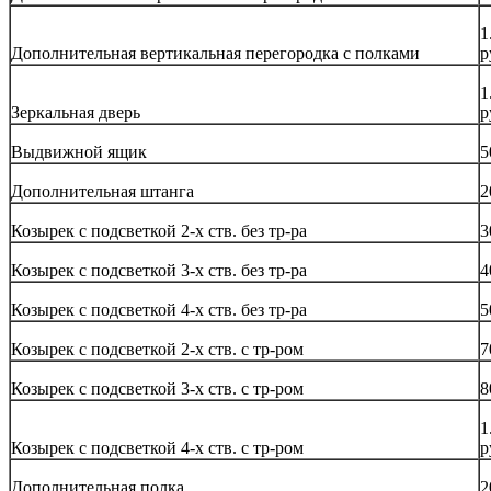
1
Дополнительная вертикальная перегородка с полками
р
1
Зеркальная дверь
р
Выдвижной ящик
5
Дополнительная штанга
2
Козырек с подсветкой 2-х ств. без тр-ра
3
Козырек с подсветкой 3-х ств. без тр-ра
4
Козырек с подсветкой 4-х ств. без тр-ра
5
Козырек с подсветкой 2-х ств. с тр-ром
7
Козырек с подсветкой 3-х ств. с тр-ром
8
1
Козырек с подсветкой 4-х ств. с тр-ром
р
Дополнительная полка
2