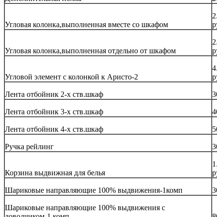
2
Угловая колонка,выполненная вместе со шкафом
р
2
Угловая колонка,выполненная отдельно от шкафом
р
4
Угловой элемент с колонкой к Аристо-2
р
Лента отбойник 2-х ств.шкаф
3
Лента отбойник 3-х ств.шкаф
4
Лента отбойник 4-х ств.шкаф
5
Ручка рейлинг
3
1
Корзина выдвижная для белья
р
Шариковые направляющие 100% выдвижения-1комп
3
Шариковые направляющие 100% выдвижения с
доводчиком-1 комп
8