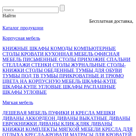
Найти
Бесплатная доставка, опл
Каталог продукции
Корпусная мебель
КНИЖНЫЕ ШКАФЫ
КОМОДЫ
КОМПЬЮТЕРНЫЕ
СТОЛЫ
КРОВАТИ
КУХОННАЯ МЕБЕЛЬ
ОФИСНАЯ
МЕБЕЛЬ
ПИСЬМЕННЫЕ СТОЛЫ
ПРИХОЖИЕ
СПАЛЬНИ
СТЕЛЛАЖИ
СТЕНКИ
СТОЛЫ ЖУРНАЛЬНЫЕ
СТОЛЫ-
КНИЖКИ
СТОЛЫ ОБЕДЕННЫЕ
ТУМБЫ ДЛЯ ОБУВИ
ТУМБЫ ПОД ТВ
ТУМБЫ ПРИКРОВАТНЫЕ И ТРЮМО
ЦВЕТА НА КОРПУСНУЮ МЕБЕЛЬ
ШКАФЫ-КУПЕ
ШКАФЫ-КУПЕ УГЛОВЫЕ
ШКАФЫ РАСПАШНЫЕ
ШКАФЫ УГЛОВЫЕ
Мягкая мебель
ДЕШЕВАЯ МЕБЕЛЬ
ПУФИКИ И КРЕСЛА МЕШКИ
ДИВАНЫ АККОРДЕОН
ДИВАНЫ ВЫКАТНЫЕ
ДИВАНЫ
ЕВРОКНИЖКИ
ДИВАНЫ КЛИК-КЛЯК
ДИВАНЫ
КНИЖКИ
КОМПЛЕКТЫ МЯГКОЙ МЕБЕЛИ
КРЕСЛА ДЛЯ
ОТДЫХА
КРЕСЛА-КРОВАТИ
МАТРАСЫ ДЛЯ КРОВАТЕЙ