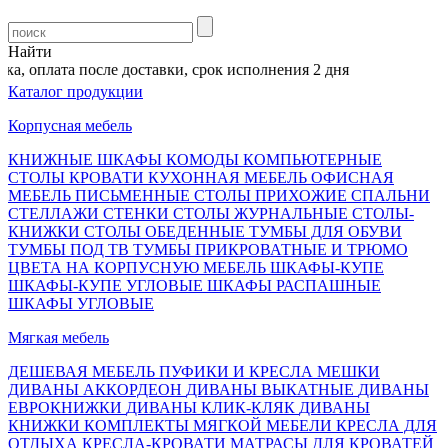
Найти
, оплата после доставки, срок исполнения 2 дня
Каталог продукции
Корпусная мебель
КНИЖНЫЕ ШКАФЫ
КОМОДЫ
КОМПЬЮТЕРНЫЕ
СТОЛЫ
КРОВАТИ
КУХОННАЯ МЕБЕЛЬ
ОФИСНАЯ
МЕБЕЛЬ
ПИСЬМЕННЫЕ СТОЛЫ
ПРИХОЖИЕ
СПАЛЬНИ
СТЕЛЛАЖИ
СТЕНКИ
СТОЛЫ ЖУРНАЛЬНЫЕ
СТОЛЫ-
КНИЖКИ
СТОЛЫ ОБЕДЕННЫЕ
ТУМБЫ ДЛЯ ОБУВИ
ТУМБЫ ПОД ТВ
ТУМБЫ ПРИКРОВАТНЫЕ И ТРЮМО
ЦВЕТА НА КОРПУСНУЮ МЕБЕЛЬ
ШКАФЫ-КУПЕ
ШКАФЫ-КУПЕ УГЛОВЫЕ
ШКАФЫ РАСПАШНЫЕ
ШКАФЫ УГЛОВЫЕ
Мягкая мебель
ДЕШЕВАЯ МЕБЕЛЬ
ПУФИКИ И КРЕСЛА МЕШКИ
ДИВАНЫ АККОРДЕОН
ДИВАНЫ ВЫКАТНЫЕ
ДИВАНЫ
ЕВРОКНИЖКИ
ДИВАНЫ КЛИК-КЛЯК
ДИВАНЫ
КНИЖКИ
КОМПЛЕКТЫ МЯГКОЙ МЕБЕЛИ
КРЕСЛА ДЛЯ
ОТДЫХА
КРЕСЛА-КРОВАТИ
МАТРАСЫ ДЛЯ КРОВАТЕЙ