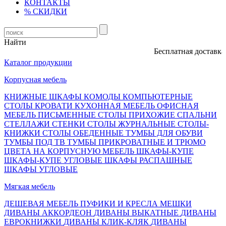
КОНТАКТЫ
% СКИДКИ
Найти
Бесплатная доставка, о
Каталог продукции
Корпусная мебель
КНИЖНЫЕ ШКАФЫ
КОМОДЫ
КОМПЬЮТЕРНЫЕ
СТОЛЫ
КРОВАТИ
КУХОННАЯ МЕБЕЛЬ
ОФИСНАЯ
МЕБЕЛЬ
ПИСЬМЕННЫЕ СТОЛЫ
ПРИХОЖИЕ
СПАЛЬНИ
СТЕЛЛАЖИ
СТЕНКИ
СТОЛЫ ЖУРНАЛЬНЫЕ
СТОЛЫ-
КНИЖКИ
СТОЛЫ ОБЕДЕННЫЕ
ТУМБЫ ДЛЯ ОБУВИ
ТУМБЫ ПОД ТВ
ТУМБЫ ПРИКРОВАТНЫЕ И ТРЮМО
ЦВЕТА НА КОРПУСНУЮ МЕБЕЛЬ
ШКАФЫ-КУПЕ
ШКАФЫ-КУПЕ УГЛОВЫЕ
ШКАФЫ РАСПАШНЫЕ
ШКАФЫ УГЛОВЫЕ
Мягкая мебель
ДЕШЕВАЯ МЕБЕЛЬ
ПУФИКИ И КРЕСЛА МЕШКИ
ДИВАНЫ АККОРДЕОН
ДИВАНЫ ВЫКАТНЫЕ
ДИВАНЫ
ЕВРОКНИЖКИ
ДИВАНЫ КЛИК-КЛЯК
ДИВАНЫ