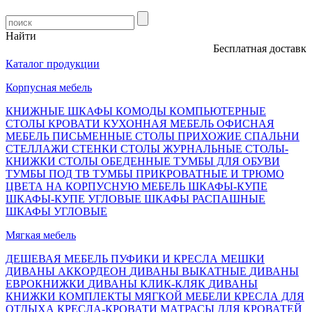
Найти
Бесплатная доставка, о
Каталог продукции
Корпусная мебель
КНИЖНЫЕ ШКАФЫ
КОМОДЫ
КОМПЬЮТЕРНЫЕ
СТОЛЫ
КРОВАТИ
КУХОННАЯ МЕБЕЛЬ
ОФИСНАЯ
МЕБЕЛЬ
ПИСЬМЕННЫЕ СТОЛЫ
ПРИХОЖИЕ
СПАЛЬНИ
СТЕЛЛАЖИ
СТЕНКИ
СТОЛЫ ЖУРНАЛЬНЫЕ
СТОЛЫ-
КНИЖКИ
СТОЛЫ ОБЕДЕННЫЕ
ТУМБЫ ДЛЯ ОБУВИ
ТУМБЫ ПОД ТВ
ТУМБЫ ПРИКРОВАТНЫЕ И ТРЮМО
ЦВЕТА НА КОРПУСНУЮ МЕБЕЛЬ
ШКАФЫ-КУПЕ
ШКАФЫ-КУПЕ УГЛОВЫЕ
ШКАФЫ РАСПАШНЫЕ
ШКАФЫ УГЛОВЫЕ
Мягкая мебель
ДЕШЕВАЯ МЕБЕЛЬ
ПУФИКИ И КРЕСЛА МЕШКИ
ДИВАНЫ АККОРДЕОН
ДИВАНЫ ВЫКАТНЫЕ
ДИВАНЫ
ЕВРОКНИЖКИ
ДИВАНЫ КЛИК-КЛЯК
ДИВАНЫ
КНИЖКИ
КОМПЛЕКТЫ МЯГКОЙ МЕБЕЛИ
КРЕСЛА ДЛЯ
ОТДЫХА
КРЕСЛА-КРОВАТИ
МАТРАСЫ ДЛЯ КРОВАТЕЙ