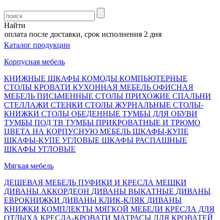
Найти
плата после доставки, срок исполнения 2 дня
Каталог продукции
Корпусная мебель
КНИЖНЫЕ ШКАФЫ
КОМОДЫ
КОМПЬЮТЕРНЫЕ
СТОЛЫ
КРОВАТИ
КУХОННАЯ МЕБЕЛЬ
ОФИСНАЯ
МЕБЕЛЬ
ПИСЬМЕННЫЕ СТОЛЫ
ПРИХОЖИЕ
СПАЛЬНИ
СТЕЛЛАЖИ
СТЕНКИ
СТОЛЫ ЖУРНАЛЬНЫЕ
СТОЛЫ-
КНИЖКИ
СТОЛЫ ОБЕДЕННЫЕ
ТУМБЫ ДЛЯ ОБУВИ
ТУМБЫ ПОД ТВ
ТУМБЫ ПРИКРОВАТНЫЕ И ТРЮМО
ЦВЕТА НА КОРПУСНУЮ МЕБЕЛЬ
ШКАФЫ-КУПЕ
ШКАФЫ-КУПЕ УГЛОВЫЕ
ШКАФЫ РАСПАШНЫЕ
ШКАФЫ УГЛОВЫЕ
Мягкая мебель
ДЕШЕВАЯ МЕБЕЛЬ
ПУФИКИ И КРЕСЛА МЕШКИ
ДИВАНЫ АККОРДЕОН
ДИВАНЫ ВЫКАТНЫЕ
ДИВАНЫ
ЕВРОКНИЖКИ
ДИВАНЫ КЛИК-КЛЯК
ДИВАНЫ
КНИЖКИ
КОМПЛЕКТЫ МЯГКОЙ МЕБЕЛИ
КРЕСЛА ДЛЯ
ОТДЫХА
КРЕСЛА-КРОВАТИ
МАТРАСЫ ДЛЯ КРОВАТЕЙ