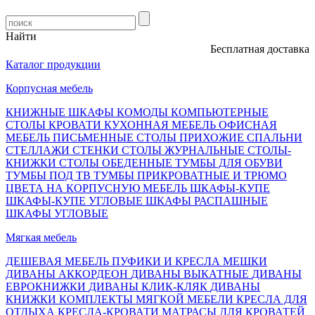
Найти
Бесплатная доставка, оп
Каталог продукции
Корпусная мебель
КНИЖНЫЕ ШКАФЫ
КОМОДЫ
КОМПЬЮТЕРНЫЕ
СТОЛЫ
КРОВАТИ
КУХОННАЯ МЕБЕЛЬ
ОФИСНАЯ
МЕБЕЛЬ
ПИСЬМЕННЫЕ СТОЛЫ
ПРИХОЖИЕ
СПАЛЬНИ
СТЕЛЛАЖИ
СТЕНКИ
СТОЛЫ ЖУРНАЛЬНЫЕ
СТОЛЫ-
КНИЖКИ
СТОЛЫ ОБЕДЕННЫЕ
ТУМБЫ ДЛЯ ОБУВИ
ТУМБЫ ПОД ТВ
ТУМБЫ ПРИКРОВАТНЫЕ И ТРЮМО
ЦВЕТА НА КОРПУСНУЮ МЕБЕЛЬ
ШКАФЫ-КУПЕ
ШКАФЫ-КУПЕ УГЛОВЫЕ
ШКАФЫ РАСПАШНЫЕ
ШКАФЫ УГЛОВЫЕ
Мягкая мебель
ДЕШЕВАЯ МЕБЕЛЬ
ПУФИКИ И КРЕСЛА МЕШКИ
ДИВАНЫ АККОРДЕОН
ДИВАНЫ ВЫКАТНЫЕ
ДИВАНЫ
ЕВРОКНИЖКИ
ДИВАНЫ КЛИК-КЛЯК
ДИВАНЫ
КНИЖКИ
КОМПЛЕКТЫ МЯГКОЙ МЕБЕЛИ
КРЕСЛА ДЛЯ
ОТДЫХА
КРЕСЛА-КРОВАТИ
МАТРАСЫ ДЛЯ КРОВАТЕЙ