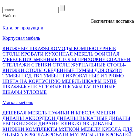
Найти
Бесплатная доставка, о
Каталог продукции
Корпусная мебель
КНИЖНЫЕ ШКАФЫ
КОМОДЫ
КОМПЬЮТЕРНЫЕ
СТОЛЫ
КРОВАТИ
КУХОННАЯ МЕБЕЛЬ
ОФИСНАЯ
МЕБЕЛЬ
ПИСЬМЕННЫЕ СТОЛЫ
ПРИХОЖИЕ
СПАЛЬНИ
СТЕЛЛАЖИ
СТЕНКИ
СТОЛЫ ЖУРНАЛЬНЫЕ
СТОЛЫ-
КНИЖКИ
СТОЛЫ ОБЕДЕННЫЕ
ТУМБЫ ДЛЯ ОБУВИ
ТУМБЫ ПОД ТВ
ТУМБЫ ПРИКРОВАТНЫЕ И ТРЮМО
ЦВЕТА НА КОРПУСНУЮ МЕБЕЛЬ
ШКАФЫ-КУПЕ
ШКАФЫ-КУПЕ УГЛОВЫЕ
ШКАФЫ РАСПАШНЫЕ
ШКАФЫ УГЛОВЫЕ
Мягкая мебель
ДЕШЕВАЯ МЕБЕЛЬ
ПУФИКИ И КРЕСЛА МЕШКИ
ДИВАНЫ АККОРДЕОН
ДИВАНЫ ВЫКАТНЫЕ
ДИВАНЫ
ЕВРОКНИЖКИ
ДИВАНЫ КЛИК-КЛЯК
ДИВАНЫ
КНИЖКИ
КОМПЛЕКТЫ МЯГКОЙ МЕБЕЛИ
КРЕСЛА ДЛЯ
ОТДЫХА
КРЕСЛА-КРОВАТИ
МАТРАСЫ ДЛЯ КРОВАТЕЙ