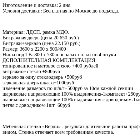
Изготовление и доставка: 2 дня.
Условия доставки: Бесплатная по Москве до подъезда.
Материал: ЛДСП, рамка МДФ.
Витражная дверь (цена 20 650 руб.)
Витражи+зеркало (цена 22.150 руб.)
Размер: 3600 х 2200 х 500/400
Ниша под ТВ: 800 х 530 в пеналах полки по 4 штуки
ДОПОЛНИТЕЛЬНАЯ КОМПЛЕКТАЦИЯ:
тонированное и матовое стекло +400 рублей
витражное стекло +800руб
зеркало за одну стеклодверь +500руб
зеркальная дверь шкафа+1000руб
изменение размеров по ш/в/г+500руб за 10см каждой секции
шариковые направляющие 100% выдвижения-1комплект+250р
шариковые направляющие 100% выдвижения с доводчиком-1к
петля с доводчиком-1шт+60руб
Мебельная стенка «Верди» - результат длительной работы про
видом. Стенка отвечает всем требованиям качества.