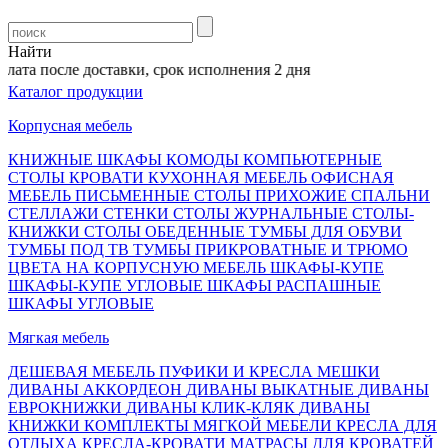
Найти
ата после доставки, срок исполнения 2 дня
Каталог продукции
Корпусная мебель
КНИЖНЫЕ ШКАФЫ
КОМОДЫ
КОМПЬЮТЕРНЫЕ
СТОЛЫ
КРОВАТИ
КУХОННАЯ МЕБЕЛЬ
ОФИСНАЯ
МЕБЕЛЬ
ПИСЬМЕННЫЕ СТОЛЫ
ПРИХОЖИЕ
СПАЛЬНИ
СТЕЛЛАЖИ
СТЕНКИ
СТОЛЫ ЖУРНАЛЬНЫЕ
СТОЛЫ-
КНИЖКИ
СТОЛЫ ОБЕДЕННЫЕ
ТУМБЫ ДЛЯ ОБУВИ
ТУМБЫ ПОД ТВ
ТУМБЫ ПРИКРОВАТНЫЕ И ТРЮМО
ЦВЕТА НА КОРПУСНУЮ МЕБЕЛЬ
ШКАФЫ-КУПЕ
ШКАФЫ-КУПЕ УГЛОВЫЕ
ШКАФЫ РАСПАШНЫЕ
ШКАФЫ УГЛОВЫЕ
Мягкая мебель
ДЕШЕВАЯ МЕБЕЛЬ
ПУФИКИ И КРЕСЛА МЕШКИ
ДИВАНЫ АККОРДЕОН
ДИВАНЫ ВЫКАТНЫЕ
ДИВАНЫ
ЕВРОКНИЖКИ
ДИВАНЫ КЛИК-КЛЯК
ДИВАНЫ
КНИЖКИ
КОМПЛЕКТЫ МЯГКОЙ МЕБЕЛИ
КРЕСЛА ДЛЯ
ОТДЫХА
КРЕСЛА-КРОВАТИ
МАТРАСЫ ДЛЯ КРОВАТЕЙ