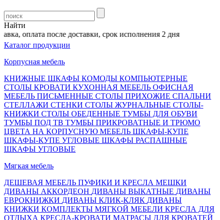
Найти
вка, оплата после доставки, срок исполнения 2 дня
Каталог продукции
Корпусная мебель
КНИЖНЫЕ ШКАФЫ
КОМОДЫ
КОМПЬЮТЕРНЫЕ
СТОЛЫ
КРОВАТИ
КУХОННАЯ МЕБЕЛЬ
ОФИСНАЯ
МЕБЕЛЬ
ПИСЬМЕННЫЕ СТОЛЫ
ПРИХОЖИЕ
СПАЛЬНИ
СТЕЛЛАЖИ
СТЕНКИ
СТОЛЫ ЖУРНАЛЬНЫЕ
СТОЛЫ-
КНИЖКИ
СТОЛЫ ОБЕДЕННЫЕ
ТУМБЫ ДЛЯ ОБУВИ
ТУМБЫ ПОД ТВ
ТУМБЫ ПРИКРОВАТНЫЕ И ТРЮМО
ЦВЕТА НА КОРПУСНУЮ МЕБЕЛЬ
ШКАФЫ-КУПЕ
ШКАФЫ-КУПЕ УГЛОВЫЕ
ШКАФЫ РАСПАШНЫЕ
ШКАФЫ УГЛОВЫЕ
Мягкая мебель
ДЕШЕВАЯ МЕБЕЛЬ
ПУФИКИ И КРЕСЛА МЕШКИ
ДИВАНЫ АККОРДЕОН
ДИВАНЫ ВЫКАТНЫЕ
ДИВАНЫ
ЕВРОКНИЖКИ
ДИВАНЫ КЛИК-КЛЯК
ДИВАНЫ
КНИЖКИ
КОМПЛЕКТЫ МЯГКОЙ МЕБЕЛИ
КРЕСЛА ДЛЯ
ОТДЫХА
КРЕСЛА-КРОВАТИ
МАТРАСЫ ДЛЯ КРОВАТЕЙ