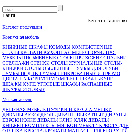
Найти
Бесплатная доставка, о
Каталог продукции
Корпусная мебель
КНИЖНЫЕ ШКАФЫ
КОМОДЫ
КОМПЬЮТЕРНЫЕ
СТОЛЫ
КРОВАТИ
КУХОННАЯ МЕБЕЛЬ
ОФИСНАЯ
МЕБЕЛЬ
ПИСЬМЕННЫЕ СТОЛЫ
ПРИХОЖИЕ
СПАЛЬНИ
СТЕЛЛАЖИ
СТЕНКИ
СТОЛЫ ЖУРНАЛЬНЫЕ
СТОЛЫ-
КНИЖКИ
СТОЛЫ ОБЕДЕННЫЕ
ТУМБЫ ДЛЯ ОБУВИ
ТУМБЫ ПОД ТВ
ТУМБЫ ПРИКРОВАТНЫЕ И ТРЮМО
ЦВЕТА НА КОРПУСНУЮ МЕБЕЛЬ
ШКАФЫ-КУПЕ
ШКАФЫ-КУПЕ УГЛОВЫЕ
ШКАФЫ РАСПАШНЫЕ
ШКАФЫ УГЛОВЫЕ
Мягкая мебель
ДЕШЕВАЯ МЕБЕЛЬ
ПУФИКИ И КРЕСЛА МЕШКИ
ДИВАНЫ АККОРДЕОН
ДИВАНЫ ВЫКАТНЫЕ
ДИВАНЫ
ЕВРОКНИЖКИ
ДИВАНЫ КЛИК-КЛЯК
ДИВАНЫ
КНИЖКИ
КОМПЛЕКТЫ МЯГКОЙ МЕБЕЛИ
КРЕСЛА ДЛЯ
ОТДЫХА
КРЕСЛА-КРОВАТИ
МАТРАСЫ ДЛЯ КРОВАТЕЙ