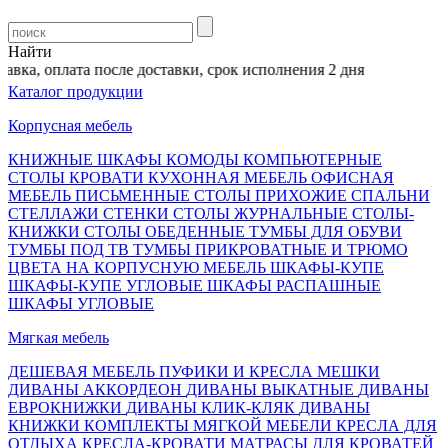
Найти
вка, оплата после доставки, срок исполнения 2 дня
Каталог продукции
Корпусная мебель
КНИЖНЫЕ ШКАФЫ
КОМОДЫ
КОМПЬЮТЕРНЫЕ
СТОЛЫ
КРОВАТИ
КУХОННАЯ МЕБЕЛЬ
ОФИСНАЯ
МЕБЕЛЬ
ПИСЬМЕННЫЕ СТОЛЫ
ПРИХОЖИЕ
СПАЛЬНИ
СТЕЛЛАЖИ
СТЕНКИ
СТОЛЫ ЖУРНАЛЬНЫЕ
СТОЛЫ-
КНИЖКИ
СТОЛЫ ОБЕДЕННЫЕ
ТУМБЫ ДЛЯ ОБУВИ
ТУМБЫ ПОД ТВ
ТУМБЫ ПРИКРОВАТНЫЕ И ТРЮМО
ЦВЕТА НА КОРПУСНУЮ МЕБЕЛЬ
ШКАФЫ-КУПЕ
ШКАФЫ-КУПЕ УГЛОВЫЕ
ШКАФЫ РАСПАШНЫЕ
ШКАФЫ УГЛОВЫЕ
Мягкая мебель
ДЕШЕВАЯ МЕБЕЛЬ
ПУФИКИ И КРЕСЛА МЕШКИ
ДИВАНЫ АККОРДЕОН
ДИВАНЫ ВЫКАТНЫЕ
ДИВАНЫ
ЕВРОКНИЖКИ
ДИВАНЫ КЛИК-КЛЯК
ДИВАНЫ
КНИЖКИ
КОМПЛЕКТЫ МЯГКОЙ МЕБЕЛИ
КРЕСЛА ДЛЯ
ОТДЫХА
КРЕСЛА-КРОВАТИ
МАТРАСЫ ДЛЯ КРОВАТЕЙ