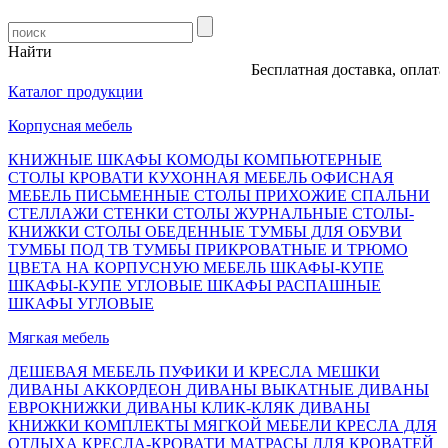
Найти
Бесплатная доставка, оплата п
Каталог продукции
Корпусная мебель
КНИЖНЫЕ ШКАФЫ
КОМОДЫ
КОМПЬЮТЕРНЫЕ
СТОЛЫ
КРОВАТИ
КУХОННАЯ МЕБЕЛЬ
ОФИСНАЯ
МЕБЕЛЬ
ПИСЬМЕННЫЕ СТОЛЫ
ПРИХОЖИЕ
СПАЛЬНИ
СТЕЛЛАЖИ
СТЕНКИ
СТОЛЫ ЖУРНАЛЬНЫЕ
СТОЛЫ-
КНИЖКИ
СТОЛЫ ОБЕДЕННЫЕ
ТУМБЫ ДЛЯ ОБУВИ
ТУМБЫ ПОД ТВ
ТУМБЫ ПРИКРОВАТНЫЕ И ТРЮМО
ЦВЕТА НА КОРПУСНУЮ МЕБЕЛЬ
ШКАФЫ-КУПЕ
ШКАФЫ-КУПЕ УГЛОВЫЕ
ШКАФЫ РАСПАШНЫЕ
ШКАФЫ УГЛОВЫЕ
Мягкая мебель
ДЕШЕВАЯ МЕБЕЛЬ
ПУФИКИ И КРЕСЛА МЕШКИ
ДИВАНЫ АККОРДЕОН
ДИВАНЫ ВЫКАТНЫЕ
ДИВАНЫ
ЕВРОКНИЖКИ
ДИВАНЫ КЛИК-КЛЯК
ДИВАНЫ
КНИЖКИ
КОМПЛЕКТЫ МЯГКОЙ МЕБЕЛИ
КРЕСЛА ДЛЯ
ОТДЫХА
КРЕСЛА-КРОВАТИ
МАТРАСЫ ДЛЯ КРОВАТЕЙ