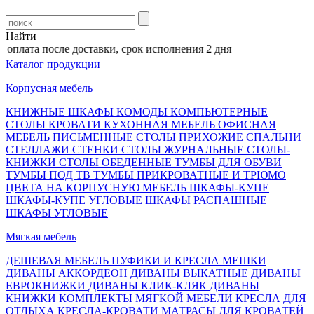
Найти
оплата после доставки, срок исполнения 2 дня
Каталог продукции
Корпусная мебель
КНИЖНЫЕ ШКАФЫ
КОМОДЫ
КОМПЬЮТЕРНЫЕ
СТОЛЫ
КРОВАТИ
КУХОННАЯ МЕБЕЛЬ
ОФИСНАЯ
МЕБЕЛЬ
ПИСЬМЕННЫЕ СТОЛЫ
ПРИХОЖИЕ
СПАЛЬНИ
СТЕЛЛАЖИ
СТЕНКИ
СТОЛЫ ЖУРНАЛЬНЫЕ
СТОЛЫ-
КНИЖКИ
СТОЛЫ ОБЕДЕННЫЕ
ТУМБЫ ДЛЯ ОБУВИ
ТУМБЫ ПОД ТВ
ТУМБЫ ПРИКРОВАТНЫЕ И ТРЮМО
ЦВЕТА НА КОРПУСНУЮ МЕБЕЛЬ
ШКАФЫ-КУПЕ
ШКАФЫ-КУПЕ УГЛОВЫЕ
ШКАФЫ РАСПАШНЫЕ
ШКАФЫ УГЛОВЫЕ
Мягкая мебель
ДЕШЕВАЯ МЕБЕЛЬ
ПУФИКИ И КРЕСЛА МЕШКИ
ДИВАНЫ АККОРДЕОН
ДИВАНЫ ВЫКАТНЫЕ
ДИВАНЫ
ЕВРОКНИЖКИ
ДИВАНЫ КЛИК-КЛЯК
ДИВАНЫ
КНИЖКИ
КОМПЛЕКТЫ МЯГКОЙ МЕБЕЛИ
КРЕСЛА ДЛЯ
ОТДЫХА
КРЕСЛА-КРОВАТИ
МАТРАСЫ ДЛЯ КРОВАТЕЙ