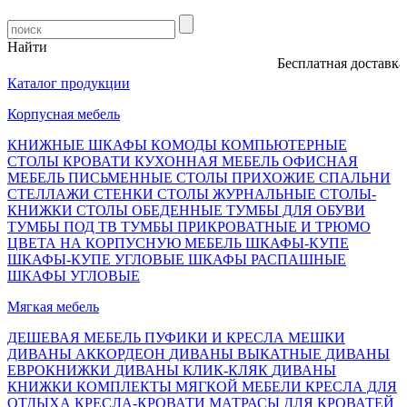
Найти
Бесплатная доставка, о
Каталог продукции
Корпусная мебель
КНИЖНЫЕ ШКАФЫ
КОМОДЫ
КОМПЬЮТЕРНЫЕ
СТОЛЫ
КРОВАТИ
КУХОННАЯ МЕБЕЛЬ
ОФИСНАЯ
МЕБЕЛЬ
ПИСЬМЕННЫЕ СТОЛЫ
ПРИХОЖИЕ
СПАЛЬНИ
СТЕЛЛАЖИ
СТЕНКИ
СТОЛЫ ЖУРНАЛЬНЫЕ
СТОЛЫ-
КНИЖКИ
СТОЛЫ ОБЕДЕННЫЕ
ТУМБЫ ДЛЯ ОБУВИ
ТУМБЫ ПОД ТВ
ТУМБЫ ПРИКРОВАТНЫЕ И ТРЮМО
ЦВЕТА НА КОРПУСНУЮ МЕБЕЛЬ
ШКАФЫ-КУПЕ
ШКАФЫ-КУПЕ УГЛОВЫЕ
ШКАФЫ РАСПАШНЫЕ
ШКАФЫ УГЛОВЫЕ
Мягкая мебель
ДЕШЕВАЯ МЕБЕЛЬ
ПУФИКИ И КРЕСЛА МЕШКИ
ДИВАНЫ АККОРДЕОН
ДИВАНЫ ВЫКАТНЫЕ
ДИВАНЫ
ЕВРОКНИЖКИ
ДИВАНЫ КЛИК-КЛЯК
ДИВАНЫ
КНИЖКИ
КОМПЛЕКТЫ МЯГКОЙ МЕБЕЛИ
КРЕСЛА ДЛЯ
ОТДЫХА
КРЕСЛА-КРОВАТИ
МАТРАСЫ ДЛЯ КРОВАТЕЙ