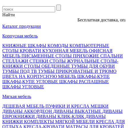
Найти
Бесплатная доставка, оплата
Каталог продукции
Корпусная мебель
КНИЖНЫЕ ШКАФЫ
КОМОДЫ
КОМПЬЮТЕРНЫЕ
СТОЛЫ
КРОВАТИ
КУХОННАЯ МЕБЕЛЬ
ОФИСНАЯ
МЕБЕЛЬ
ПИСЬМЕННЫЕ СТОЛЫ
ПРИХОЖИЕ
СПАЛЬНИ
СТЕЛЛАЖИ
СТЕНКИ
СТОЛЫ ЖУРНАЛЬНЫЕ
СТОЛЫ-
КНИЖКИ
СТОЛЫ ОБЕДЕННЫЕ
ТУМБЫ ДЛЯ ОБУВИ
ТУМБЫ ПОД ТВ
ТУМБЫ ПРИКРОВАТНЫЕ И ТРЮМО
ЦВЕТА НА КОРПУСНУЮ МЕБЕЛЬ
ШКАФЫ-КУПЕ
ШКАФЫ-КУПЕ УГЛОВЫЕ
ШКАФЫ РАСПАШНЫЕ
ШКАФЫ УГЛОВЫЕ
Мягкая мебель
ДЕШЕВАЯ МЕБЕЛЬ
ПУФИКИ И КРЕСЛА МЕШКИ
ДИВАНЫ АККОРДЕОН
ДИВАНЫ ВЫКАТНЫЕ
ДИВАНЫ
ЕВРОКНИЖКИ
ДИВАНЫ КЛИК-КЛЯК
ДИВАНЫ
КНИЖКИ
КОМПЛЕКТЫ МЯГКОЙ МЕБЕЛИ
КРЕСЛА ДЛЯ
ОТДЫХА
КРЕСЛА-КРОВАТИ
МАТРАСЫ ДЛЯ КРОВАТЕЙ