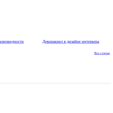
азновидности
Декоракрил в дизайне интерьера
Все статьи