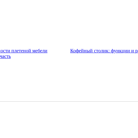
ости плетеной мебели
Кофейный столик: функции и р
часть